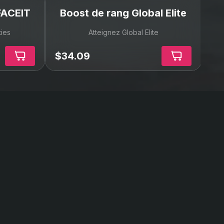
FACEIT
Boost de rang Global Elite
B
ties
Atteignez Global Elite
$34.09
$4