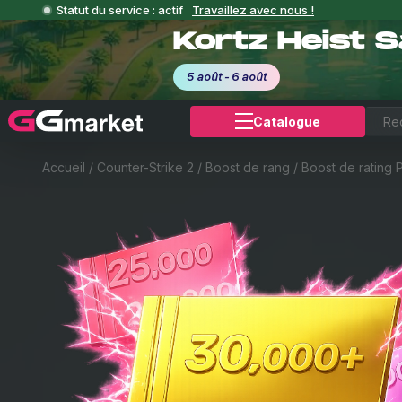
Statut du service : actif
Travaillez avec nous !
Kortz Heist 
5 août - 6 août
Catalogue
Accueil
/
Counter-Strike 2
/
Boost de rang
/
Boost de rating 