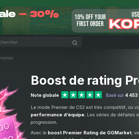
Sale
- 30%
US
10% OFF YOUR
KO
FIRST ORDER
Premier
Boost de rating P
Note globale
Basé sur
4 453
Le mode Premier de CS2 est très compétitif, où 
performance d’équipe
. Les séries de défaites e
progression.
Avec le
boost Premier Rating de GGMarket
, v