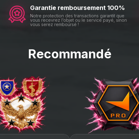
Garantie remboursement 100%
et entièrement sécurisé.
Notre protection des transactions garantit que
idement ou progresser sur le long terme, nous avons la solution ada
vous recevrez l’objet ou le service payé, sinon
able — vous choisissez l’objectif, nous faisons le reste.
vous serez remboursé !
Recommandé