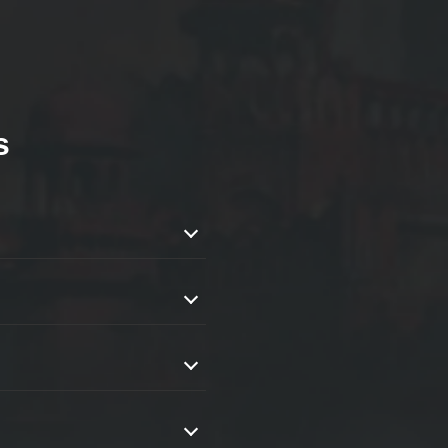
s
re un rang plus élevé plus
rt.