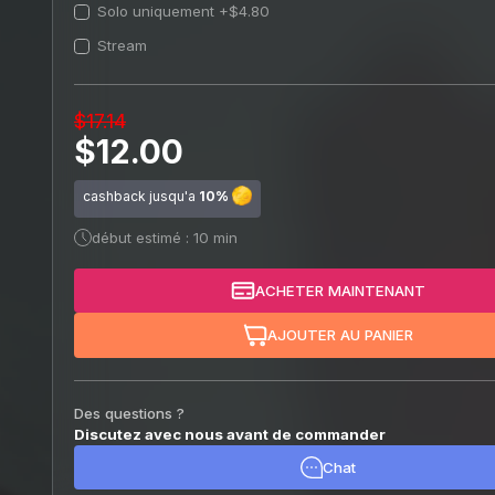
Solo uniquement
+$4.80
Stream
$17.14
$12.00
cashback jusqu'a
10%
début estimé : 10 min
ACHETER MAINTENANT
AJOUTER AU PANIER
Des questions ?
Discutez avec nous avant de commander
Chat