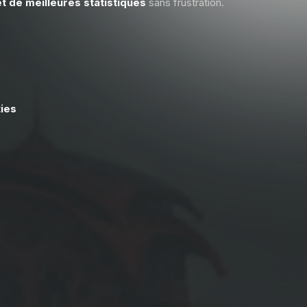
t de meilleures statistiques
sans frustration.
ties