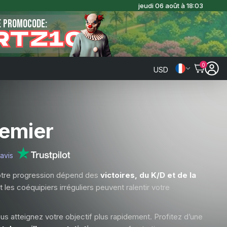
jeudi 06 août à 18:03
E PROMOCODE:
RTZ10
0
USD
remier
avis
votre progression dépend des
victoires, du K/D et de la
t les coéquipiers irréguliers peuvent ralentir votre
ous atteignez votre objectif plus rapidement. Profitez d’une