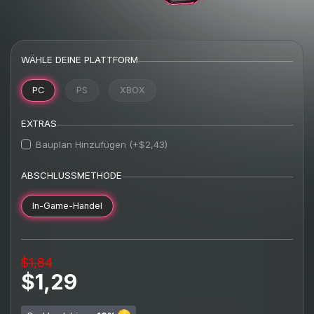
WÄHLE DEINE PLATTFORM
PC
PS
XBOX
EXTRAS
Bauplan Hinzufügen (+$2,43)
ABSCHLUSSMETHODE
In-Game-Handel
$1,84
$1,29