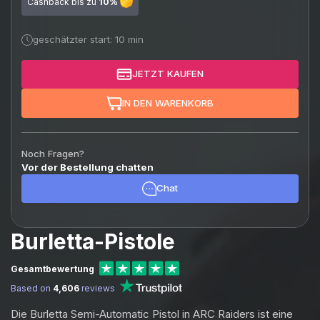
Cashback bis zu
10%
geschätzter start: 10 min
JETZT KAUFEN
IN DEN WARENKORB
Noch Fragen?
Vor der Bestellung chatten
Chat
Burletta-Pistole
Gesamtbewertung
Based on
4,606
reviews
Die Burletta Semi-Automatic Pistol in ARC Raiders ist eine