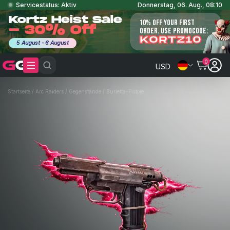
Servicestatus: Aktiv
Donnerstag, 06. Aug., 08:10
Kortz Heist Sale
10% OFF YOUR FIRST
- 30% Off
ORDER. USE PROMOCODE:
KORTZ10
5 August - 6 August
0
USD
Startseite
/
Arc Raiders
/
Gegenstände
/
Burletta-Pistole