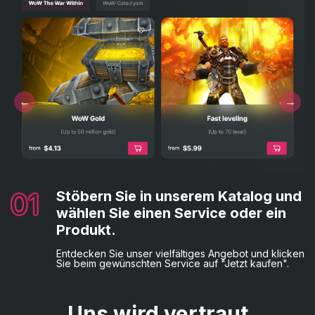
01
03
04
Stöbern Sie in unserem Katalog und
Wählen Sie Ihre bevorzugte
Alles ist erledigt!
02
Füllen Sie die erforderlichen
wählen Sie einen Service oder ein
Zahlungsmethode.
Sie erhalten nun eine Bestätigungs-E-Mail.
Angaben aus.
Produkt.
Wählen Sie zuletzt die gewünschte
Zahlungsmethode und schließen Sie die Bestellung
Anschließend geben Sie die erforderlichen
Entdecken Sie unser vielfältiges Angebot und klicken
mit der Zahlung ab.
Rechnungsdaten und, falls nötig, Spielzugangsdaten
Sie beim gewünschten Service auf "Jetzt kaufen".
an.
Uns wird vertraut