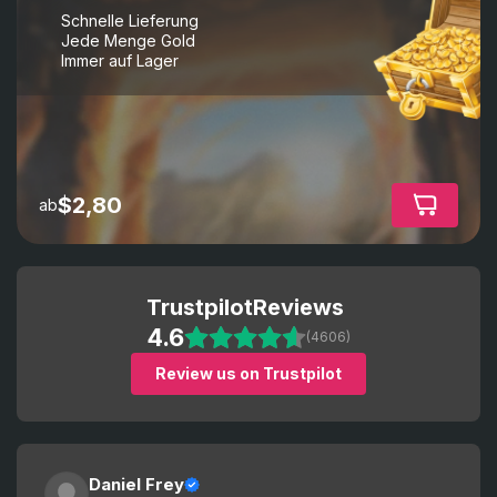
Schnelle Lieferung
Jede Menge Gold
Immer auf Lager
$2,80
ab
Trustpilot
Reviews
4.6
(4606)
Review us on Trustpilot
Daniel Frey