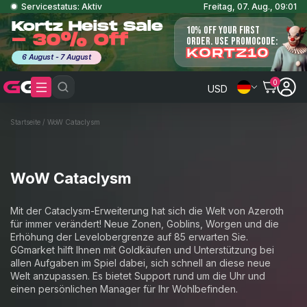
Servicestatus: Aktiv
Freitag, 07. Aug., 09:01
Kortz Heist Sale
10% OFF YOUR FIRST
- 30% Off
ORDER. USE PROMOCODE:
KORTZ10
6 August - 7 August
0
USD
Startseite
/
WoW Cataclysm
WoW Cataclysm
Mit der Cataclysm-Erweiterung hat sich die Welt von Azeroth
für immer verändert! Neue Zonen, Goblins, Worgen und die
Erhöhung der Levelobergrenze auf 85 erwarten Sie.
GGmarket hilft Ihnen mit Goldkäufen und Unterstützung bei
allen Aufgaben im Spiel dabei, sich schnell an diese neue
Welt anzupassen. Es bietet Support rund um die Uhr und
einen persönlichen Manager für Ihr Wohlbefinden.