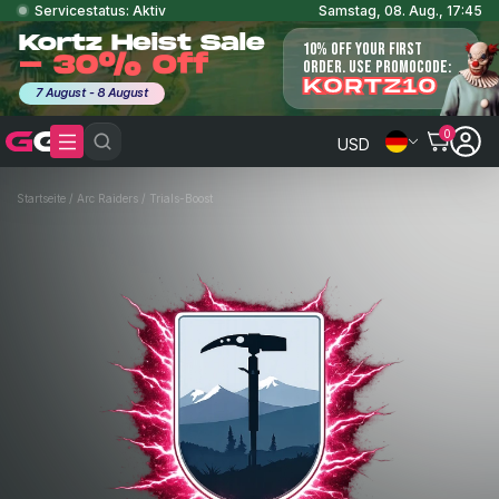
Servicestatus: Aktiv
Samstag, 08. Aug., 17:45
Kortz Heist Sale
10% OFF YOUR FIRST
- 30% Off
ORDER. USE PROMOCODE:
KORTZ10
7 August - 8 August
0
USD
Startseite
/
Arc Raiders
/
Trials-Boost