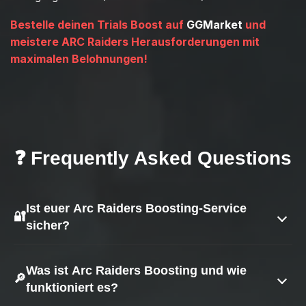
Bestelle deinen Trials Boost auf
GGMarket
und
meistere ARC Raiders Herausforderungen mit
maximalen Belohnungen!
❓ Frequently Asked Questions
Ist euer Arc Raiders Boosting-Service
🔐
sicher?
Ja — Sicherheit hat für uns oberste Priorität.
Was ist Arc Raiders Boosting und wie
🔎
funktioniert es?
Wir nutzen bewährte Methoden, um eine sichere
Durchführung zu gewährleisten: