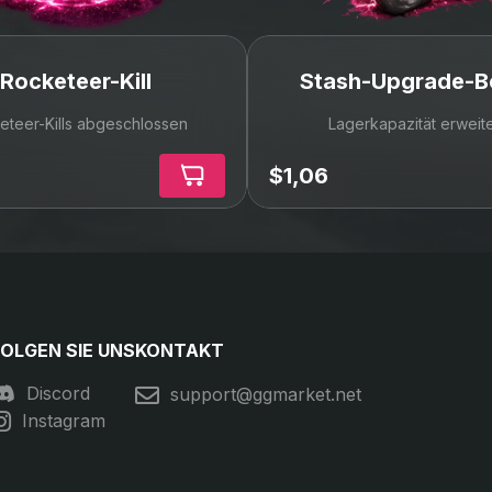
100% Geld-zurück-Garantie
Unser Käuferschutz garantiert, dass Sie den
bezahlten Artikel oder Service erhalten -
andernfalls bekommen Sie Ihr Geld zurück!
Empfohlen