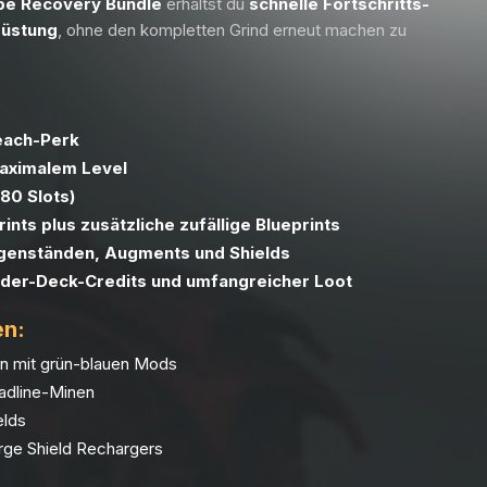
pe Recovery Bundle
erhältst du
schnelle Fortschritts-
rüstung
, ohne den kompletten Grind erneut machen zu
reach-Perk
aximalem Level
80 Slots)
ints plus zusätzliche zufällige Blueprints
genständen, Augments und Shields
ider-Deck-Credits und umfangreicher Loot
en:
en mit grün-blauen Mods
adline-Minen
elds
rge Shield Rechargers