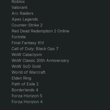
Cantina-Legend-Boost
Cantina Legend erreichen
Rock
$188,36
$6,32
SPIELE
GG MARKET
GTA 5 Online
Über uns
Monopoly Go
Kontakt
Forza Horizon 6
Blog
FC 26
Arbeiten Sie mit uns!
Roblox