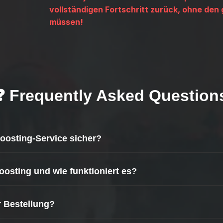
vollständigen Fortschritt zurück, ohne den
müssen!
❓ Frequently Asked Question
Boosting-Service sicher?
ste Priorität.
oosting und wie funktioniert es?
 um eine sichere Durchführung zu gewährleisten:
Service, der dir hilft, schneller Fortschritte zu machen, wertvolle Ite
 meistern.
r Bestellung?
tem Wissen über ARC Raiders
 erforderlich