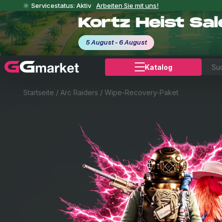
Servicestatus: Aktiv
Arbeiten Sie mit uns!
Kortz Heist Sa
5 August - 6 August
Katalog
Startseite
/
Arc Raiders
/
Wipe-Recovery-Paket