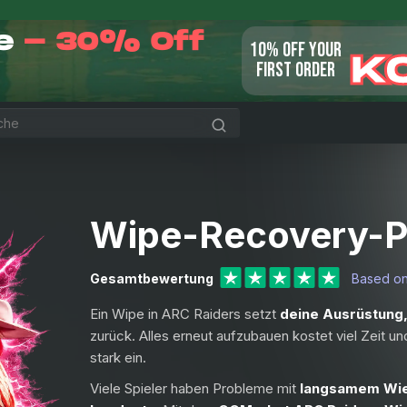
le
- 30% Off
10% OFF YOUR
K
FIRST ORDER
Wipe-Recovery-P
Gesamtbewertung
Based o
Ein Wipe in ARC Raiders setzt
deine Ausrüstung,
zurück. Alles erneut aufzubauen kostet viel Zeit 
stark ein.
Viele Spieler haben Probleme mit
langsamem Wie