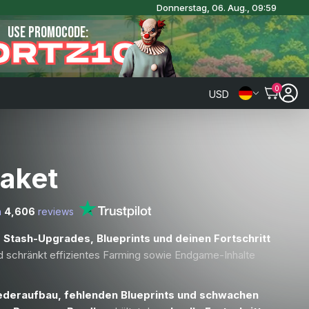
Donnerstag, 06. Aug., 09:59
USE PROMOCODE:
ORTZ10
0
USD
aket
n
4,606
reviews
 Stash-Upgrades, Blueprints und deinen Fortschritt
und schränkt effizientes Farming sowie Endgame-Inhalte
deraufbau, fehlenden Blueprints und schwachen