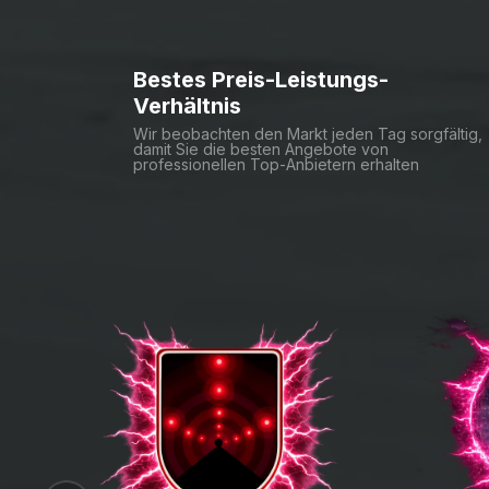
Trustpilot
Reviews
Diese Methode sorgt für eine sc
Unser Team unterstützt dich bei 
4.6
(4606)
Daniel Frey
Tony Bom
 today
 on 
Trustpilot
 yesterday
 on
Fast and Trustworthy
Got exactly wh
Fast and Trustworthy,
wanted and I 
amazing
Got exactly wha
wanted and I co
happier