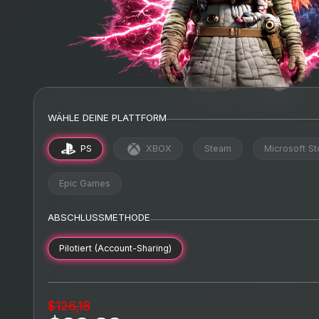
WÄHLE DEINE PLATTFORM
PS
XBOX
Steam
Microsoft St
Epic Games
ABSCHLUSSMETHODE
Pilotiert (Account-Sharing)
$126,18