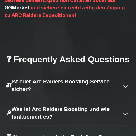
GGMarket
und sichere dir rechtzeitig den Zugang
zu ARC Raiders Expeditionen!
❓ Frequently Asked Questions
Ist euer Arc Raiders Boosting-Service
🔐
sicher?
Ja — Sicherheit hat für uns oberste Priorität.
Was ist Arc Raiders Boosting und wie
🔎
funktioniert es?
Wir nutzen bewährte Methoden, um eine sichere
Durchführung zu gewährleisten:
Boosting in Arc Raiders ist ein Service, der dir hilft,