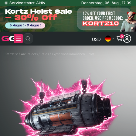
Servicestatus: Aktiv
Donnerstag, 06. Aug., 17:39
Kortz Heist Sale
10% OFF YOUR FIRST
- 30% Off
ORDER. USE PROMOCODE:
KORTZ10
5 August - 6 August
0
USD
Startseite
/
Arc Raiders
/
Raids
/
Expeditionskarawanen-Boost