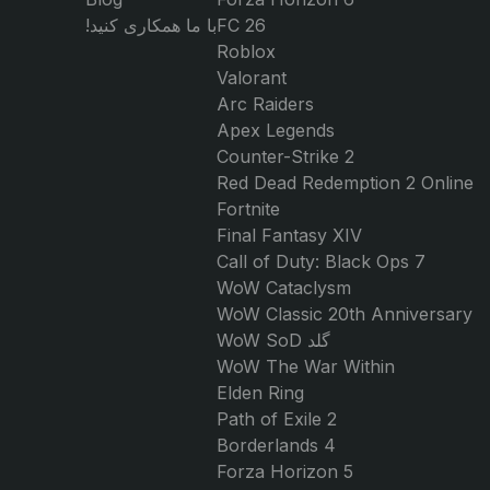
FC 26
با ما همکاری کنید!
Roblox
Valorant
Arc Raiders
Apex Legends
Counter-Strike 2
Red Dead Redemption 2 Online
Fortnite
Final Fantasy XIV
Call of Duty: Black Ops 7
WoW Cataclysm
WoW Classic 20th Anniversary
گلد WoW SoD
WoW The War Within
Elden Ring
Path of Exile 2
Borderlands 4
Forza Horizon 5