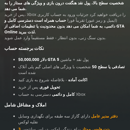
شخصیت سطح بالا، پول نقد هنگفت درون بازی و ویژگی های ممتاز را به
شما می دهد.
پس از خرید، Xbox را دریافت خواهید کرد
جزئیات ورود به حساب کاربری
(ایمیل و رمز عبور)
تقریباً فورا
حساب همراه است
دسترسی کامل و
دائمی
، به شما امکان می دهد بدون محدودیت یا تنظیمات اضافی از GTA
Online لذت ببرید.
بدون سنگ زنی، بدون انتظار - فقط مستقیماً وارد عمل شوید.
نکات برجسته حساب
پول نقد + ماشین
50,000,000 دلار GTA $
تصادفی یا سطح 50
شخصیت با ویژگی های اصلی گیم پلی آنلاک
شده است
اکانت آماده
- بلافاصله شروع به بازی کنید
تحویل فوری
پس از خرید
دسترسی به حساب Xbox
کامل و دائمی
املاک و مشاغل شامل
دفتر مدیر عامل
دارای گاراژ سه طبقه برای نگهداری وسایل
نقلیه لوکس
3 پنت هاوس ممتاز
برای زندگی لوکس در لس سانتوس