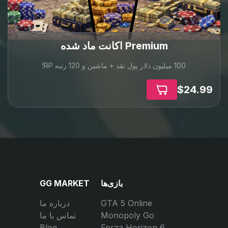
تغییرات GTA Online به‌روزرسانی می‌کنیم.
چه پول سریع بخواهید، چه پیشرفت کامل، خودروهای کمیاب یا
ارتقای کامل، گزینه مناسب را اینجا پیدا می‌کنید.
یک پلتفرم. هرچه نیاز دارید.
Premium اکانت ماد شده
100 میلیون دلار پول نقد + ماشین و 120 رتبه RP!
$24.99
بازی‌ها
GG MARKET
GTA 5 Online
درباره ما
Monopoly Go
تماس با ما
Blog
Forza Horizon 6