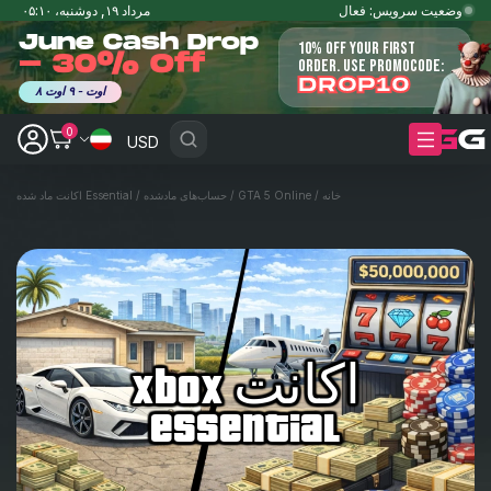
وضعیت سرویس: فعال
مرداد ۱۹, دوشنبه،‏ ۰۵:۱۰
June Cash Drop
10% OFF YOUR FIRST
- 30% Off
ORDER. USE PROMOCODE:
DROP10
۸ اوت - ۹ اوت
0
USD
خانه
/
GTA 5 Online
/
حساب‌های مادشده
/
Essential اکانت ماد شده
اکانت xbox
essential