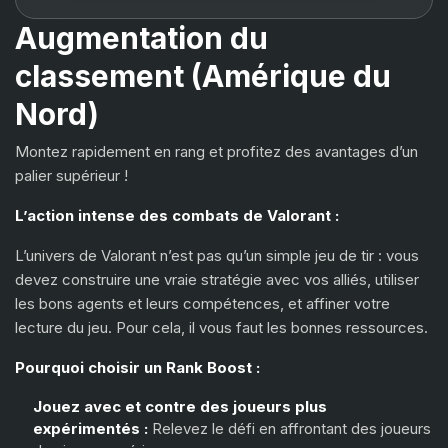
Astra
(+15%)
Augmentation du
Gold 1
Gold 2
Breach
(+15%)
classement (Amérique du
Gold 2
Gold 3
Skye
(+15%)
Nord)
KAY/O
(+15%)
Gold 3
Platinum 1
Montez rapidement en rang et profitez des avantages d’un
palier supérieur !
Reyna
(+15%)
Platinum 1
Platinum 2
L’action intense des combats de Valorant :
Raze
(+15%)
L’univers de Valorant n’est pas qu’un simple jeu de tir : vous
Yoru
(+15%)
Platinum 2
Platinum 3
devez construire une vraie stratégie avec vos alliés, utiliser
Neon
(+15%)
les bons agents et leurs compétences, et affiner votre
lecture du jeu. Pour cela, il vous faut les bonnes ressources.
Platinum 3
Diamond 1
Fade
(+15%)
Pourquoi choisir un Rank Boost :
Harbor
(+15%)
Diamond 1
Diamond 2
Jouez avec et contre des joueurs plus
Gekko
(+15%)
expérimentés :
Relevez le défi en affrontant des joueurs