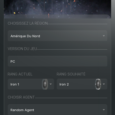
CHOISISSEZ LA RÉGION
Amérique Du Nord
Amérique du Nord
VERSION DU JEU
Europe
PC
Turquie
PC
RANG ACTUEL
RANG SOUHAITÉ
Russie
Iron 1
Iron 2
CHOISIR AGENT
Iron 1
Iron 2
Random Agent
Iron 2
Iron 3