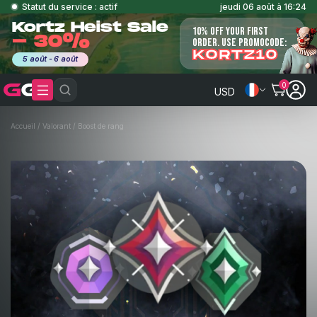
Statut du service : actif
jeudi 06 août à 16:24
Kortz Heist Sale
10% OFF YOUR FIRST
- 30%
ORDER. USE PROMOCODE:
KORTZ10
5 août - 6 août
0
USD
Accueil
/
Valorant
/
Boost de rang