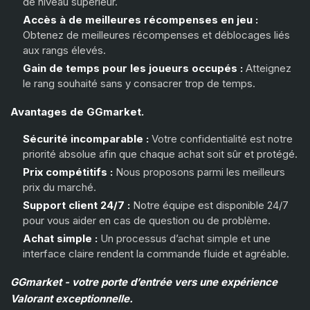
de niveau supérieur.
Diamond 2
Diamond 3
Deadlock
(+15%)
Accès à de meilleures récompenses en jeu :
Iso
(+15%)
Obtenez de meilleures récompenses et déblocages liés
Diamond 3
Ascendant 1
aux rangs élevés.
Clove
(+15%)
Gain de temps pour les joueurs occupés :
Atteignez
le rang souhaité sans y consacrer trop de temps.
Ascendant 1
Ascendant 2
Avantages de GGmarket.
Ascendant 2
Ascendant 3
Sécurité incomparable :
Votre confidentialité est notre
priorité absolue afin que chaque achat soit sûr et protégé.
Ascendant 3
Immortal 1
Prix compétitifs :
Nous proposons parmi les meilleurs
prix du marché.
Support client 24/7 :
Notre équipe est disponible 24/7
Immortal 1
Immortal 2
pour vous aider en cas de question ou de problème.
Achat simple :
Un processus d’achat simple et une
interface claire rendent la commande fluide et agréable.
Immortal 2
Immortal 3
GGmarket - votre porte d’entrée vers une expérience
Valorant exceptionnelle.