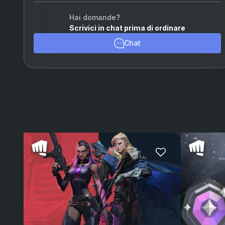
Chamber
(+15%)
Hai domande?
Scrivici in chat prima di ordinare
Viper
(+15%)
Chat
Omen
(+15%)
Astra
(+15%)
Breach
(+15%)
Skye
(+15%)
KAY/O
(+15%)
Reyna
(+15%)
Raze
(+15%)
Yoru
(+15%)
Neon
(+15%)