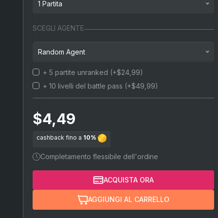
1 Partita
Bronzo
1 partita
SCEGLI AGENTE
Argento
2 partite
Random Agent
Oro
3 partite
+ 5 partite unranked
(+$24,99)
Random agent
Platino
4 partite
+ 10 livelli del battle pass
(+$49,99)
Jett
(+15%)
Diamante
5 partite
Sova
(+15%)
Ascendente
$4,49
Phoenix
(+15%)
Immortale
cashback fino a
10%
Sage
(+15%)
Completamento flessibile dell'ordine
Brimstone
(+15%)
ACQUISTA ORA
Killjoy
(+15%)
AGGIUNGI AL CARRELLO
Cypher
(+15%)