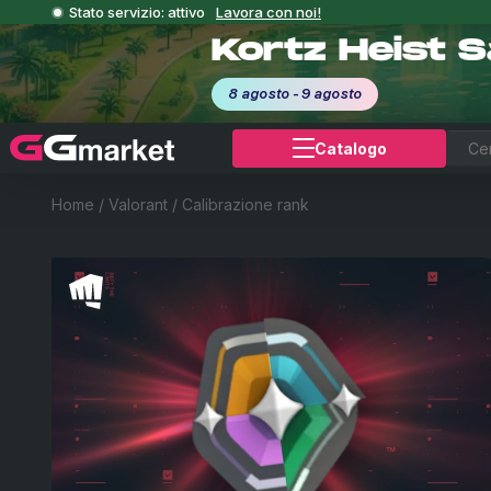
Stato servizio: attivo
Lavora con noi!
Kortz Heist 
8 agosto - 9 agosto
Catalogo
Home
/
Valorant
/
Calibrazione rank