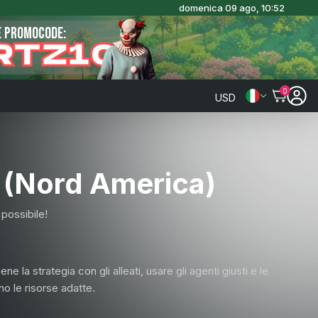
domenica 09 ago, 10:52
E PROMOCODE:
RTZ10
0
USD
o (Nord America)
 possibile!
e la strategia con gli alleati, usare gli agenti giusti e le
ono le risorse adatte.