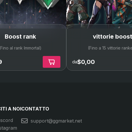
Boost rank
vittorie boos
(Fino al rank Immortal)
(Fino a 15 vittorie rank
9
$0,00
da
ITI A NOI
CONTATTO
iscord
support@ggmarket.net
stagram