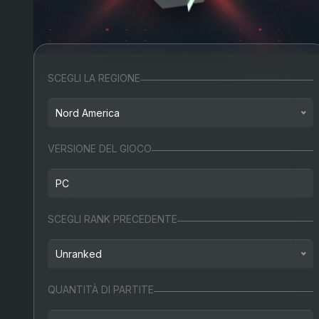
SCEGLI LA REGIONE
Nord America
Nord America
VERSIONE DEL GIOCO
Europa
PC
Turchia
PC
SCEGLI RANK PRECEDENTE
Russia
Unranked
Unranked
QUANTITÀ DI PARTITE
Ferro