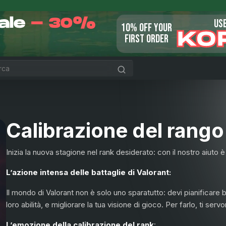
Sale
- 30%
US
10% OFF YOUR
KO
FIRST ORDER
Calibrazione del rang
Inizia la nuova stagione nel rank desiderato: con il nostro aiuto è
L’azione intensa delle battaglie di Valorant:
Il mondo di Valorant non è solo uno sparatutto: devi pianificare ben
loro abilità, e migliorare la tua visione di gioco. Per farlo, ti serv
L’emozione della calibrazione del rank
: