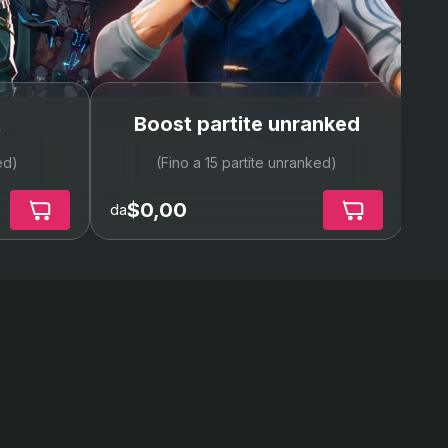
t
Boost partite unranked
ed)
(Fino a 15 partite unranked)
$0,00
da
da