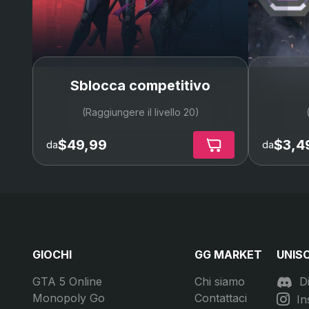
Fade
(+15%)
Harbor
(+15%)
Gekko
(+15%)
Sblocca competitivo
Deadlock
(+15%)
(Raggiungere il livello 20)
Iso
(+15%)
$49,99
$3,4
da
da
Clove
(+15%)
GIOCHI
GG MARKET
UNISC
GTA 5 Online
Chi siamo
D
Monopoly Go
Contattaci
In