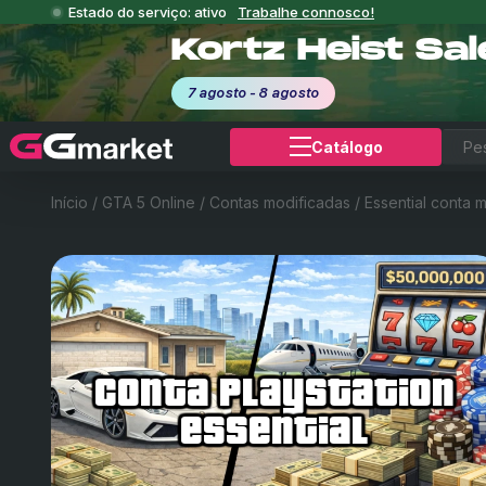
Estado do serviço: ativo
Trabalhe connosco!
Kortz Heist Sa
7 agosto - 8 agosto
Catálogo
Início
/
GTA 5 Online
/
Contas modificadas
/
Essential conta 
conta playstation
essential