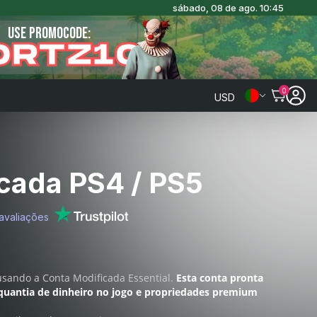
sábado, 08 de ago. 10:45
USE PROMOCODE:
ORTZ10
0
USD
icada PS4 / PS5
avaliações
usando a
Conta Modificada Essential
.
Esta conta pronta
quantia de dinheiro no jogo e propriedades premium