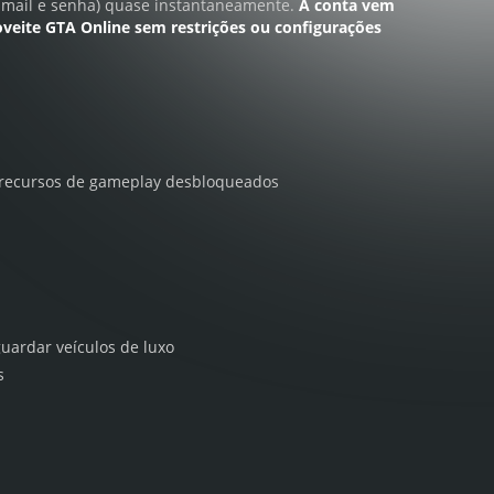
-mail e senha)
quase instantaneamente.
A conta vem
oveite GTA Online sem restrições ou configurações
 recursos de gameplay desbloqueados
uardar veículos de luxo
s