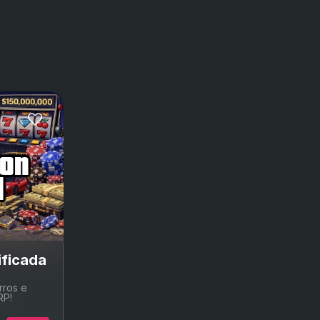
ion
 recentes de GTA Online.
d
ará aqui a opção certa.
ficada
rros e
RP!