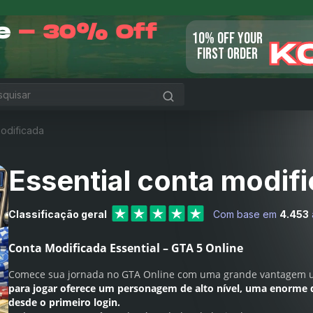
le
- 30% Off
10% OFF YOUR
K
FIRST ORDER
modificada
Essential conta modif
Classificação geral
Com base em
4.453
Conta Modificada Essential – GTA 5 Online
Comece sua jornada no GTA Online com uma grande vantagem 
para jogar oferece um personagem de alto nível, uma enorme 
desde o primeiro login.