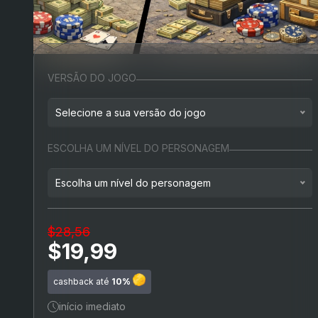
VERSÃO DO JOGO
Selecione a sua versão do jogo
Playstation 4
ESCOLHA UM NÍVEL DO PERSONAGEM
Playstation 5
Escolha um nível do personagem
Nível aleatório (RP)
$28,56
Nível 50
(+$9,99)
$19,99
Nível 120
(+$19,99)
cashback até
10%
início imediato