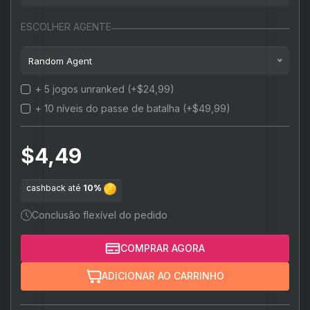
Bronze
1 partida
ESCOLHER AGENTE
Prata
2 partidas
Random Agent
Ouro
3 partidas
+ 5 jogos unranked
(+$24,99)
Random agent
Platina
4 partidas
+ 10 níveis do passe de batalha
(+$49,99)
Jett
(+15%)
Diamante
5 partidas
Sova
(+15%)
$4,49
Ascendente
Phoenix
(+15%)
Imortal
cashback até
10%
Sage
(+15%)
Conclusão flexível do pedido
Brimstone
(+15%)
COMPRAR AGORA
Killjoy
(+15%)
ADICIONAR AO CARRINHO
Cypher
(+15%)