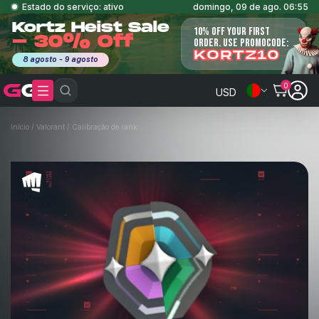
Estado do serviço: ativo
domingo, 09 de ago. 06:55
Kortz Heist Sale
10% OFF YOUR FIRST
- 30% Off
ORDER. USE PROMOCODE:
KORTZ10
8 agosto - 9 agosto
0
USD
Início
/
Valorant
/
Calibração de rank