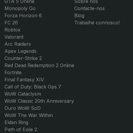
GTA 5 Online
Sobre nós
Monopoly Go
Contacte-nos
Forza Horizon 6
Blog
FC 26
Trabalhe connosco!
Roblox
Valorant
Arc Raiders
Apex Legends
Counter-Strike 2
Red Dead Redemption 2 Online
Fortnite
Final Fantasy XIV
Call of Duty: Black Ops 7
WoW Cataclysm
WoW Classic 20th Anniversary
Ouro WoW SoD
WoW The War Within
Elden Ring
Path of Exile 2