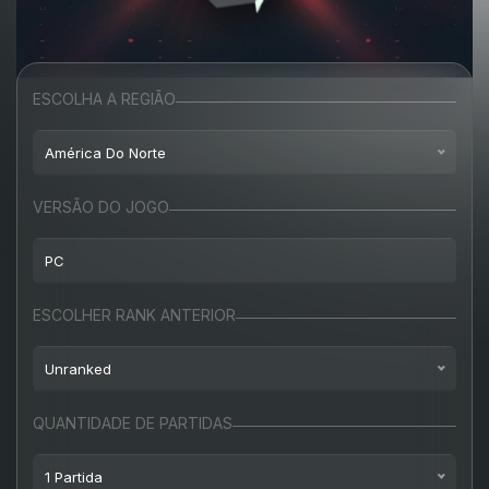
ESCOLHA A REGIÃO
América Do Norte
América do Norte
VERSÃO DO JOGO
Europa
PC
Turquia
PC
ESCOLHER RANK ANTERIOR
Rússia
Unranked
Unranked
QUANTIDADE DE PARTIDAS
Ferro
1 Partida