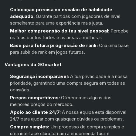
Colocação precisa no escalão de habilidade
Harbor
(+15%)
adequado:
Garante partidas com jogadores de nível
semelhante para uma experiência mais justa.
Gekko
(+15%)
Melhor compreensão do teu nível pessoal:
Percebe
Deadlock
(+15%)
os teus pontos fortes e as áreas a melhorar.
Base para futura progressão de rank:
Cria uma base
Iso
(+15%)
para subir de rank em jogos futuros.
Clove
(+15%)
Vantagens da GGmarket.
Segurança incomparável:
A tua privacidade é a nossa
prioridade, garantindo uma compra segura em todas as
ocasiões.
Preços competitivos:
Oferecemos alguns dos
melhores preços do mercado.
Apoio ao cliente 24/7:
A nossa equipa está disponível
24/7 para ajudar com quaisquer dúvidas ou problemas.
Compra simples:
Um processo de compra simples e
uma interface clara tornam a encomenda fácil e