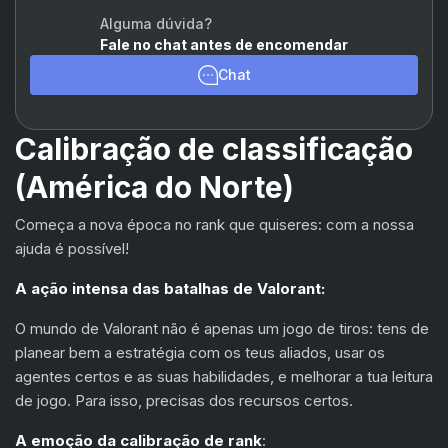
Chamber
(+15%)
Alguma dúvida?
Fale no chat antes de encomendar
Viper
(+15%)
Chat
Omen
(+15%)
Astra
(+15%)
Calibração de classificação
Breach
(+15%)
(América do Norte)
Skye
(+15%)
Começa a nova época no rank que quiseres: com a nossa
KAY/O
(+15%)
ajuda é possível!
Reyna
(+15%)
A ação intensa das batalhas de Valorant:
Raze
(+15%)
O mundo de Valorant não é apenas um jogo de tiros: tens de
planear bem a estratégia com os teus aliados, usar os
Yoru
(+15%)
agentes certos e as suas habilidades, e melhorar a tua leitura
de jogo. Para isso, precisas dos recursos certos.
Neon
(+15%)
A emoção da calibração de rank
:
Fade
(+15%)