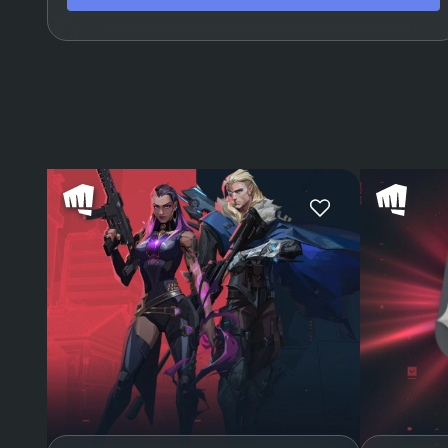
Omen
Astra
Breach
Skye
KAY/O
Reyna
Raze
Yoru
Neon
Fade
Harbor
Gekko