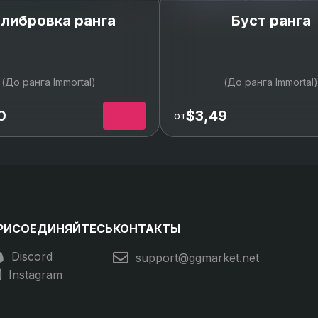
либровка ранга
Буст ранга
(До ранга Immortal)
(До ранга Immortal)
0
$3,49
от
РИСОЕДИНЯЙТЕСЬ
КОНТАКТЫ
Discord
support@ggmarket.net
Instagram