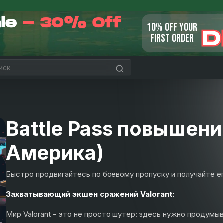
ale
- 30% Off
10% OFF YOUR
D
FIRST ORDER
Battle Pass повышен
Америка)
Быстро продвигайтесь по боевому пропуску и получайте ег
Захватывающий экшен сражений Valorant:
Мир Valorant - это не просто шутер: здесь нужно продумы