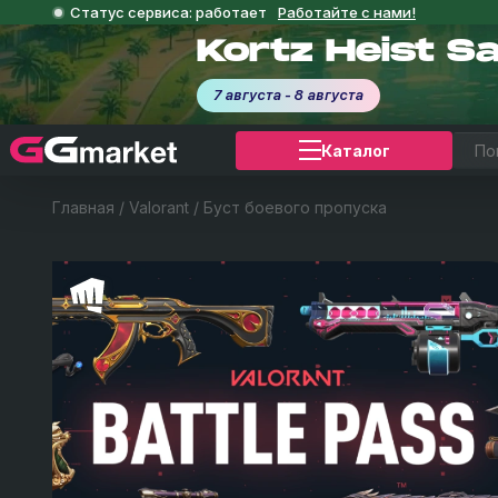
Статус сервиса: работает
Работайте с нами!
Kortz Heist S
7 августа - 8 августа
Каталог
Главная
/
Valorant
/
Буст боевого пропуска