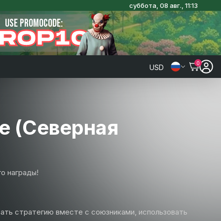
суббота, 08 авг., 11:13
USE PROMOCODE:
ROP10
0
USD
ие (Северная
о награды!
вать стратегию вместе с союзниками, использовать