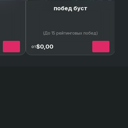
побед буст
Б
(До 15 рейтинговых побед)
$0,00
от
от