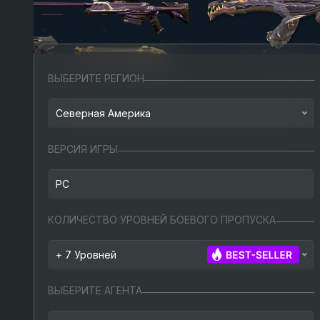
ВЫБЕРИТЕ РЕГИОН
Северная Америка
Северная Америка
ВЕРСИЯ ИГРЫ
Европа
PC
Турция
PC
КОЛИЧЕСТВО УРОВНЕЙ БОЕВОГО ПРОПУСКА
Россия
+ 7 Уровней
+ 3 уровней
ВЫБЕРИТЕ АГЕНТА
+ 7 уровней