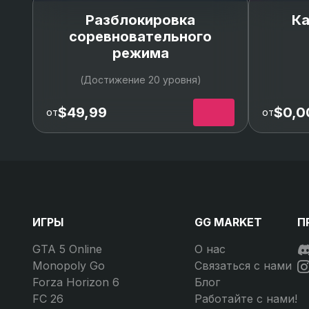
Разблокировка
Ка
Deadlock
соревновательного
Iso
режима
Clove
(Достижение 20 уровня)
$49,99
$0,0
от
от
ИГРЫ
GG MARKET
П
GTA 5 Online
О нас
Monopoly Go
Связаться с нами
Forza Horizon 6
Блог
FC 26
Работайте с нами!