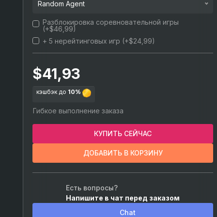
Random Agent
+ 10 уровней
Разблокировка соревновательной игры
Random agent
(+$46,99)
+ 15 уровней
+ 5 нерейтинговых игр
(+$24,99)
Jett
+ 25 уровней
Sova
$41,93
+ 40 уровней
Phoenix
кэшбэк до
10%
Sage
Гибкое выполнение заказа
Brimstone
КУПИТЬ СЕЙЧАС
Killjoy
ДОБАВИТЬ В КОРЗИНУ
Cypher
Chamber
Есть вопросы?
Напишите в чат перед заказом
Viper
Chat