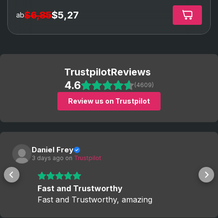
$6,85
$5,27
ab
Trustpilot
Reviews
4.6
(4609)
Review us on Trustpilot
Daniel Frey
3 days ago
 on 
Trustpilot
Fast and Trustworthy
Fast and Trustworthy, amazing