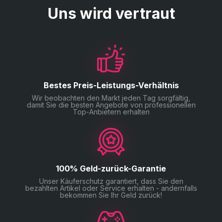
Die Items werden sicher gedroppt
Uns wird vertraut
Eine stabile Internetverbindung
Du sammelst sie sofort ein
Unser Team unterstützt dich bei Bedarf Schritt für Schritt.
Diese Methode sorgt für eine schnelle, transparente und
zuverlässige Lieferung.
Bestes Preis-Leistungs-Verhältnis
Wir beobachten den Markt jeden Tag sorgfältig,
damit Sie die besten Angebote von professionellen
Top-Anbietern erhalten
100% Geld-zurück-Garantie
Unser Käuferschutz garantiert, dass Sie den
bezahlten Artikel oder Service erhalten - andernfalls
bekommen Sie Ihr Geld zurück!