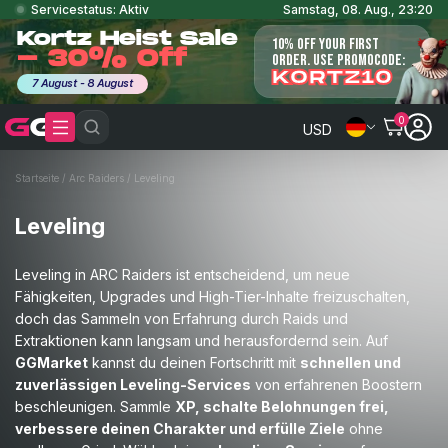
Servicestatus: Aktiv
Samstag, 08. Aug., 23:20
Kortz Heist Sale
10% OFF YOUR FIRST
- 30% Off
ORDER. USE PROMOCODE:
KORTZ10
7 August - 8 August
0
USD
Startseite
/
Arc Raiders
/
Leveling
Leveling
Leveling in ARC Raiders ist entscheidend, um neue
Fähigkeiten, Upgrades und High-Tier-Inhalte freizuschalten,
doch das Sammeln von Erfahrung durch Raids und
Extraktionen kann langsam und herausfordernd sein. Auf
GGMarket
kannst du deinen Fortschritt mit
schnellen und
zuverlässigen Leveling-Services
von erfahrenen Boostern
beschleunigen. Sammle
XP, schalte Belohnungen frei,
verbessere deinen Charakter und erfülle Ziele
ohne