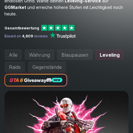
endlosen Grind. Wähle deinen
Leveling-Service
auf
GGMarket
und erreiche höhere Stufen mit Leichtigkeit noch
heute.
Gesamtbewertung
Based on
4,609
reviews
Alle
Währung
Blaupausen
Leveling
Raids
Gegenstände
GTA 6
Giveaway
NEW