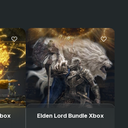
Review us on Trustpilot
o Vasilev
John Villegas
ays ago
 on 
Trustpilot
4 days ago
 on 
Trustpilot
y
Great customer
 for just a day
service
y always
Great customer service
ed me through
and they even send you
ess. I’m really
sen
steps on how to
, I’ll trust them
manage your new
Mehr lesen
upgrades for GTA5. I
recently got a pc and
having to start over
again from Xbox was