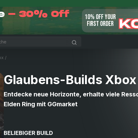
le
- 30% Off
10% OFF YOUR
K
FIRST ORDER
ox
/
Glaubens-Builds Xbox
Entdecke neue Horizonte, erhalte viele Res
Elden Ring mit GGmarket
BELIEBIGER BUILD