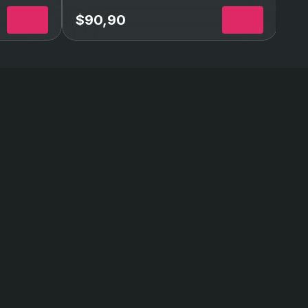
stressful. I was lvl175
but thanks to GG I’m
back and better than
my Xbox account!!!
Xbox
Elden Lord Bundle Xbox
$90,90
$4