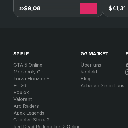
Runen-Boost Xbox
$9,08
$41,31
ab