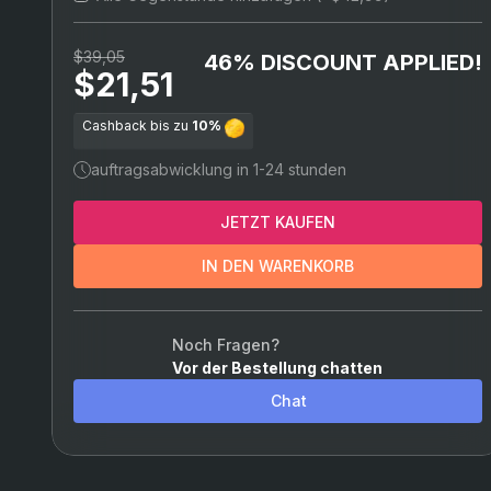
Stärke-Builds (Xbox)
$39,05
46% DISCOUNT APPLIED!
$21,51
Cashback bis zu
10%
auftragsabwicklung in 1-24 stunden
JETZT KAUFEN
IN DEN WARENKORB
Noch Fragen?
Vor der Bestellung chatten
Chat