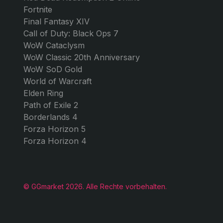
SPIELE
GG MARKET
GTA 5 Online
Über uns
Monopoly Go
Kontakt
Forza Horizon 6
Blog
FC 26
Arbeiten Sie mit uns!
Roblox
Valorant
Arc Raiders
Apex Legends
Counter-Strike 2
Red Dead Redemption 2 Online
Fortnite