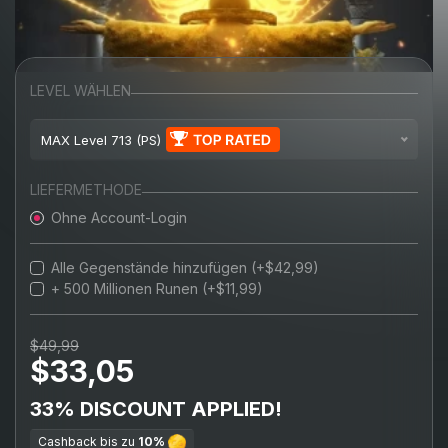
LEVEL WÄHLEN
MAX Level 713 (PS)
Level 100 (PS)
LIEFERMETHODE
Ohne Account-Login
Level 200 (PS)
Level 300 (PS)
Alle Gegenstände hinzufügen (+$42,99)
+ 500 Millionen Runen (+$11,99)
Level 400 (PS)
$49,99
Level 500 (PS)
$33,05
Level 600 (PS)
33% DISCOUNT APPLIED!
MAX Level 713 (PS)
Cashback bis zu
10%