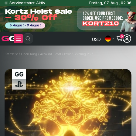
Servicestatus: Aktiv
Freitag, 07. Aug., 02:36
Kortz Heist Sale
10% OFF YOUR FIRST
- 30% Off
ORDER. USE PROMOCODE:
KORTZ10
5 August - 6 August
0
USD
Startseite
/
Elden Ring
/
Account-Boost
/
Power Leveling PS
/