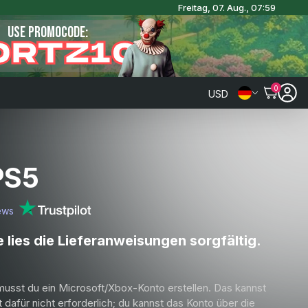
Freitag, 07. Aug., 07:59
USE PROMOCODE:
ORTZ10
0
USD
PS5
ews
e lies die Lieferanweisungen sorgfältig.
usst du ein Microsoft/Xbox-Konto erstellen. Das kannst
 dafür nicht erforderlich; du kannst das Konto über die