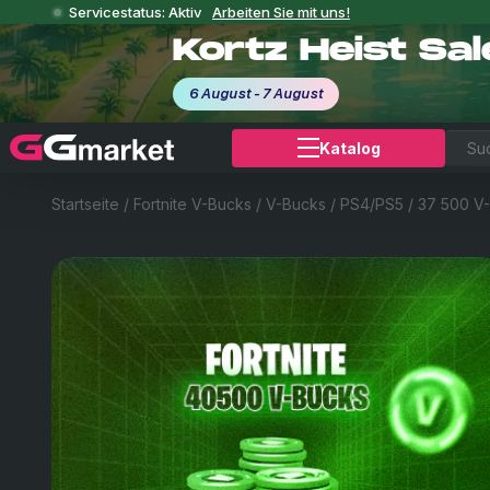
Servicestatus: Aktiv
Arbeiten Sie mit uns!
Kortz Heist Sa
6 August - 7 August
Katalog
Startseite
/
Fortnite V-Bucks
/
V-Bucks
/
PS4/PS5
/
37 500 V