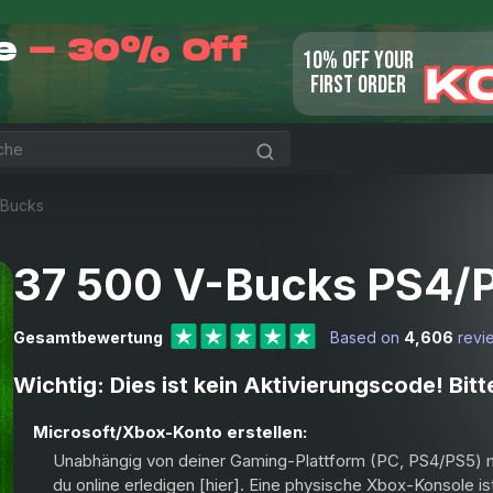
le
- 30% Off
10% OFF YOUR
K
FIRST ORDER
-Bucks
37 500 V-Bucks PS4/
Gesamtbewertung
Based on
4,606
revi
Wichtig: Dies ist kein Aktivierungscode! Bitt
Microsoft/Xbox-Konto erstellen:
Unabhängig von deiner Gaming-Plattform (PC, PS4/PS5) m
du online erledigen [
hier
]. Eine physische Xbox-Konsole ist