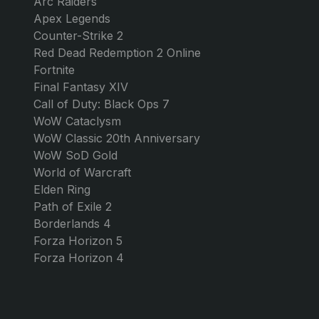
wanted and I co
happier
SPIELE
GG MARKET
GTA 5 Online
Über uns
Monopoly Go
Kontakt
Forza Horizon 6
Blog
FC 26
Arbeiten Sie mit uns!
Roblox
Valorant
Arc Raiders
Apex Legends
Counter-Strike 2