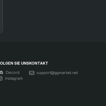
ba
An
Iv
 
Trustpilot
2 days ago
 on 
Trustpilot
3 d
at I
Quick and easy
Deliver
couldnt…
process worked like
I waited
t I
said…
and the