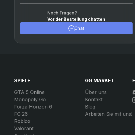
37 500 V-Bucks PS4/PS5
Noch Fragen?
Vor der Bestellung chatten
Chat
Trustpilot
Reviews
4.6
(4606)
Daniel Frey
Tony Bom
 yesterday
 on 
Trustpilot
2 days ago
 on
Fast and Trustworthy
Got exactly wh
Fast and Trustworthy,
wanted and I 
amazing
Got exactly wha