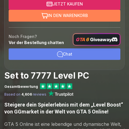
JETZT KAUFEN
IN DEN WARENKORB
Noch Fragen?
GTA 6
Giveaway
Vor der Bestellung chatten
Chat
Set to 7777 Level PC
Gesamtbewertung
Based on
4,606
reviews
Steigere dein Spielerlebnis mit dem „Level Boost“
von GGmarket in der Welt von GTA 5 Online!
GTA 5 Online ist eine lebendige und dynamische Welt,