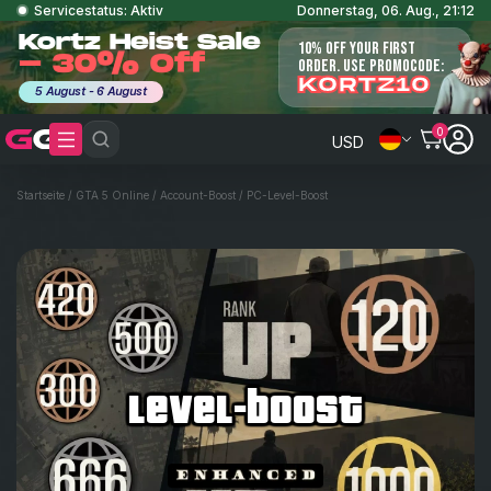
Servicestatus: Aktiv
Donnerstag, 06. Aug., 21:12
Kortz Heist Sale
10% OFF YOUR FIRST
- 30% Off
ORDER. USE PROMOCODE:
KORTZ10
5 August - 6 August
0
USD
Startseite
/
GTA 5 Online
/
Account-Boost
/
PC-Level-Boost
level-boost