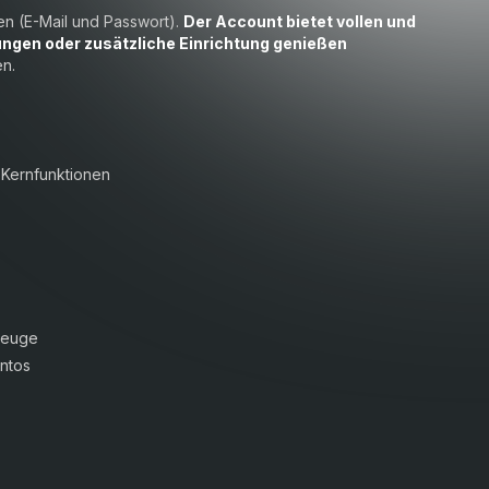
en (E-Mail und Passwort).
Der Account bietet vollen und
ungen oder zusätzliche Einrichtung genießen
n.
 Kernfunktionen
rzeuge
ntos