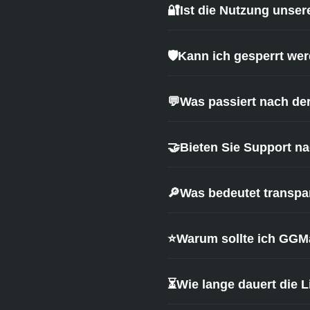
3 days ago
 on 
Trustpilot
4 days ago
 on
Fast and Trustworthy
Got exactly wh
Fast and Trustworthy,
wanted and I 
amazing
Got exactly wha
wanted and I co
happier
🔐
Ist die Nutzung unser