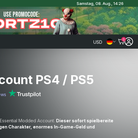
Samstag, 08. Aug., 14:26
USE PROMOCODE:
ORTZ10
0
USD
ount PS4 / PS5
ews
s Essential Modded Account.
Dieser sofort spielbereite
figen Charakter, enormes In-Game-Geld und