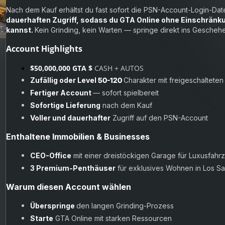
Nach dem Kauf erhältst du fast sofort die PSN-Account-Login-Dat
dauerhaften Zugriff, sodass du GTA Online ohne Einschränk
kannst.
Kein Grinding, kein Warten — springe direkt ins Geschehe
Account Highlights
$50,000,000 GTA $
CASH + AUTOS
Zufällig oder Level
50-120
Charakter mit freigeschalteten
Fertiger Account
— sofort spielbereit
Sofortige Lieferung
nach dem Kauf
Voller und dauerhafter
Zugriff auf den PSN-Account
Enthaltene Immobilien & Businesses
CEO-Office
mit einer dreistöckigen Garage für Luxusfah
3 Premium-Penthäuser
für exklusives Wohnen in Los Sa
Warum diesen Account wählen
Überspringe
den langen Grinding-Prozess
Starte
GTA Online mit starken Ressourcen