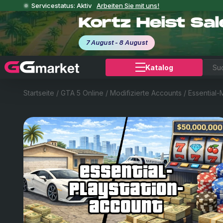
Servicestatus: Aktiv
Arbeiten Sie mit uns!
Kortz Heist Sa
7 August - 8 August
Katalog
Startseite
/
GTA 5 Online
/
Modifizierte Accounts
/
Essential
essential-
playstation-
account