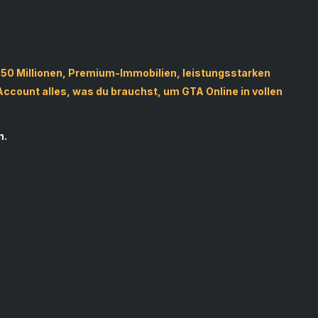
$50 Millionen, Premium-Immobilien, leistungsstarken
ccount alles, was du brauchst, um GTA Online in vollen
n.
Review us on Trustpilot
o Vasilev
John Villegas