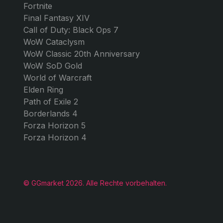
SPIELE
GG MARKET
GTA 5 Online
Über uns
Monopoly Go
Kontakt
Forza Horizon 6
Blog
FC 26
Arbeiten Sie mit uns!
Roblox
Valorant
Arc Raiders
Apex Legends
Counter-Strike 2
Red Dead Redemption 2 Online
Fortnite
Final Fantasy XIV