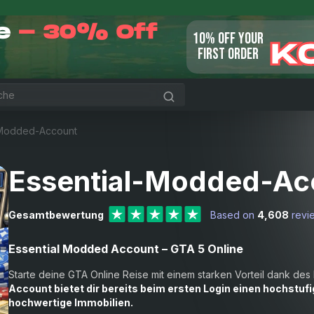
le
- 30% Off
10% OFF YOUR
K
FIRST ORDER
-Modded-Account
Essential-Modded-Acc
Gesamtbewertung
Based on
4,608
revi
Essential Modded Account – GTA 5 Online
Starte deine GTA Online Reise mit einem starken Vorteil dank de
Account bietet dir bereits beim ersten Login einen hochstu
hochwertige Immobilien.