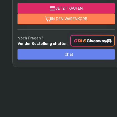
JETZT KAUFEN
IN DEN WARENKORB
Noch Fragen?
GTA 6
Giveaway
Vor der Bestellung chatten
Chat
Trustpilot
Reviews
4.6
(4608)
Daniel Frey
Tony Bom