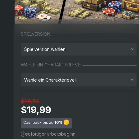
SPIELVERSION
Spielversion wählen
Playstation 4
WÄHLE EIN CHARAKTERLEVEL
Playstation 5
Wähle ein Charakterlevel
Zufälliges Level (RP)
$28,56
Level 50
(+$9,99)
$19,99
Level 120
(+$19,99)
Cashback bis zu
10%
sofortiger arbeitsbeginn