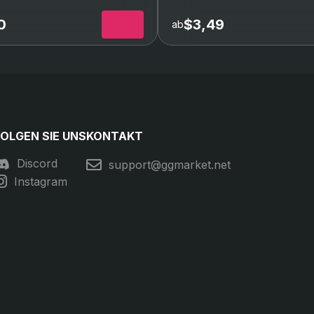
angkalibrierung
Rang-Boost
Bis zum Rang Immortal)
(Bis zum Rang Immorta
0
$3,49
ab