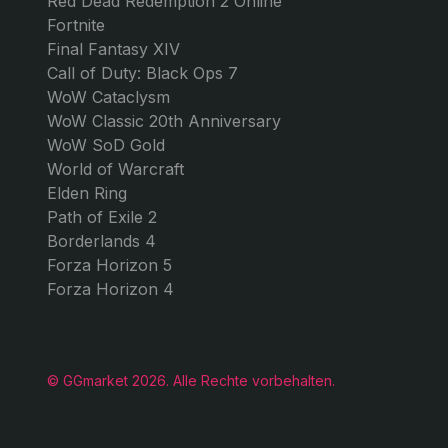
SPIELE
GG MARKET
GTA 5 Online
Über uns
Monopoly Go
Kontakt
Forza Horizon 6
Blog
FC 26
Arbeiten Sie mit uns!
Roblox
Valorant
Arc Raiders
Apex Legends
Counter-Strike 2
Red Dead Redemption 2 Online
Fortnite