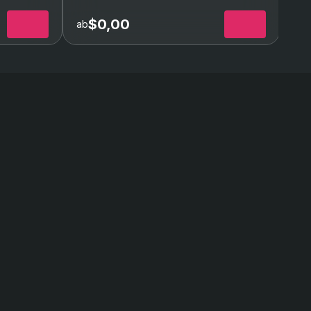
but thanks to GG I’m
back and better than
my Xbox account!!!
Siege Boost
l)
(Bis zu 15 Ranked-Siege)
$0,00
ab
ab