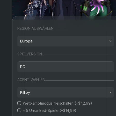
REGION AUSWÄHLEN
Europa
Nordamerika
SPIELVERSION
Europa
PC
Türkei
PC
AGENT WÄHLEN
Russland
Killjoy
Wettkampfmodus freischalten
(+$42,99)
Killjoy
+ 5 Unranked-Spiele
(+$14,99)
Cypher