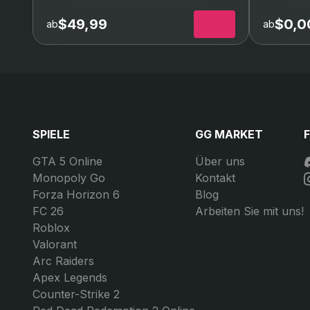
Wettkampfmodus
R
freischalten
(Erreichen von Level 20)
(
$49,99
$0,0
ab
ab