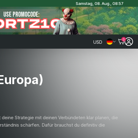
Samstag, 08. Aug., 08:57
USE PROMOCODE:
ORTZ10
0
USD
Europa)
t deine Strategie mit deinen Verbündeten klar planen, die
ständnis schärfen. Dafür brauchst du definitiv die