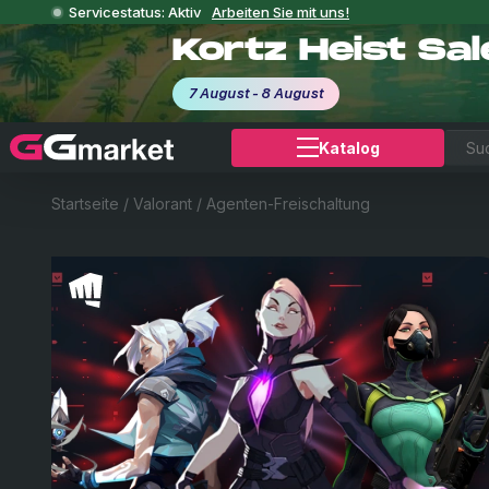
Servicestatus: Aktiv
Arbeiten Sie mit uns!
Kortz Heist Sa
7 August - 8 August
Katalog
Startseite
/
Valorant
/
Agenten-Freischaltung