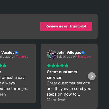
Review us on Trustpilot
o Vasilev
John Villegas
ays ago
 on 
Trustpilot
5 days ago
 on 
Trustpilot
y
Great customer
 for just a day
service
y always
Great customer service
ed me through
and they even send you
ess. I’m really
sen
steps on how to
, I’ll trust them
manage your new
Mehr lesen
upgrades for GTA5. I