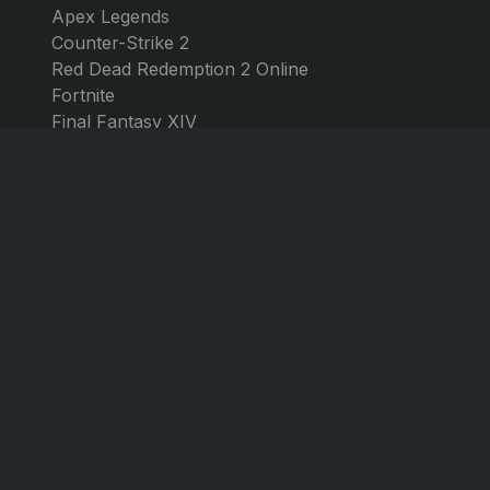
Apex Legends
Counter-Strike 2
Red Dead Redemption 2 Online
Fortnite
Final Fantasy XIV
Call of Duty: Black Ops 7
WoW Cataclysm
WoW Classic 20th Anniversary
WoW SoD Gold
World of Warcraft
Elden Ring
Path of Exile 2
Borderlands 4
Forza Horizon 5
Forza Horizon 4
© GGmarket 2026. Alle Rechte vorbehalten.