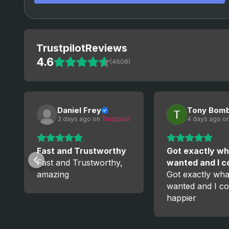
Omen
Astra
Breach
Trustpilot
Reviews
4.6
(4608)
Skye
KAY/O
Reyna
Daniel Frey
Tony Bom
3 days ago
 on 
Trustpilot
4 days ago
 on
Raze
Yoru
Fast and Trustworthy
Got exactly wh
Fast and Trustworthy,
wanted and I 
Neon
amazing
Got exactly wha
wanted and I co
Fade
happier
Harbor
Gekko