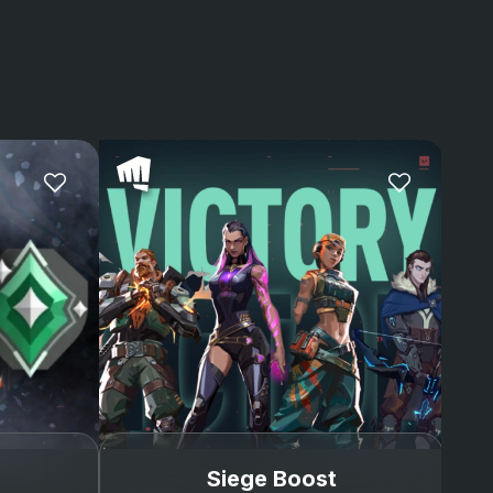
recently got a pc and
having to start over
again from Xbox was
stressful. I was lvl175
but thanks to GG I’m
back and better than
my Xbox account!!!
Siege Boost