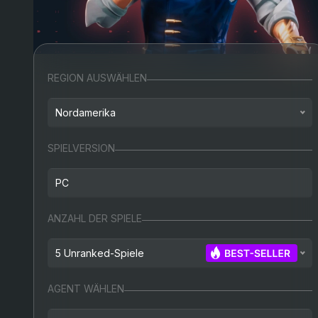
REGION AUSWÄHLEN
Nordamerika
Nordamerika
SPIELVERSION
Europa
PC
Türkei
PC
ANZAHL DER SPIELE
Russland
5 Unranked-Spiele
3 Unranked-Spiele
AGENT WÄHLEN
5 Unranked-Spiele