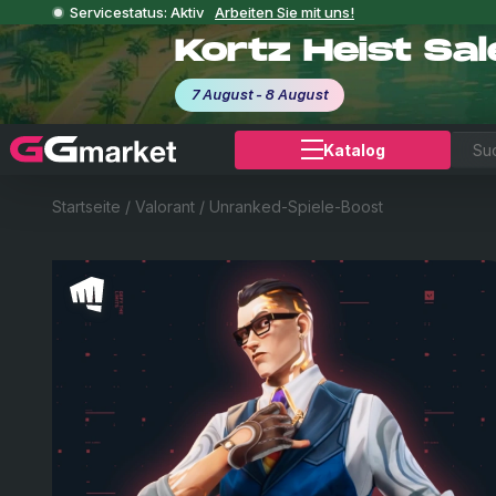
Servicestatus: Aktiv
Arbeiten Sie mit uns!
Kortz Heist Sa
7 August - 8 August
Katalog
Startseite
/
Valorant
/
Unranked-Spiele-Boost