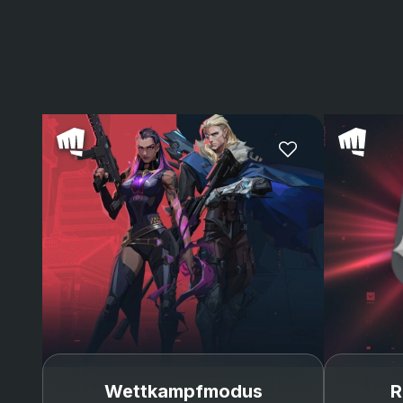
Deadlock
Iso
Clove
Wettkampfmodus
R