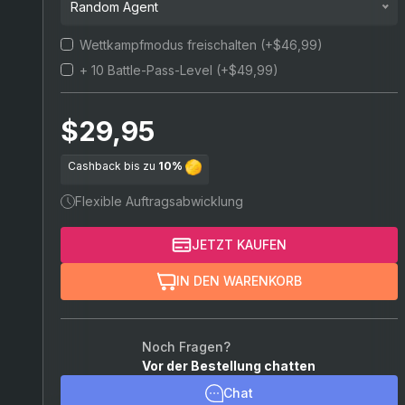
Random Agent
7 Unranked-Spiele
Wettkampfmodus freischalten
(+$46,99)
Random agent
10 Unranked-Spiele
+ 10 Battle-Pass-Level
(+$49,99)
Jett
15 Unranked-Spiele
Sova
$29,95
Phoenix
Cashback bis zu
10%
Sage
Flexible Auftragsabwicklung
Brimstone
JETZT KAUFEN
Killjoy
IN DEN WARENKORB
Cypher
Chamber
Noch Fragen?
Vor der Bestellung chatten
Viper
Chat