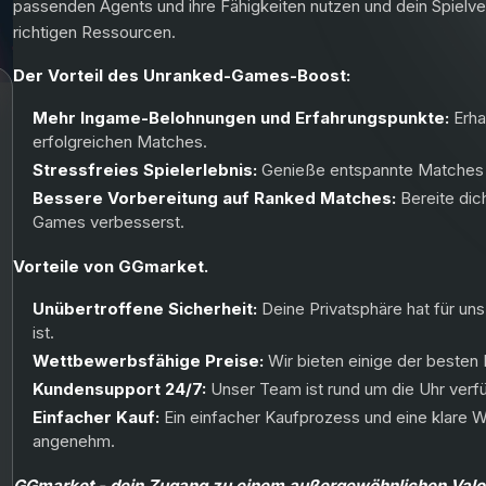
passenden Agents und ihre Fähigkeiten nutzen und dein Spielver
richtigen Ressourcen.
Der Vorteil des Unranked-Games-Boost:
Mehr Ingame-Belohnungen und Erfahrungspunkte:
Erha
erfolgreichen Matches.
Stressfreies Spielerlebnis:
Genieße entspannte Matches 
Bessere Vorbereitung auf Ranked Matches:
Bereite dic
Games verbesserst.
Vorteile von GGmarket.
Unübertroffene Sicherheit:
Deine Privatsphäre hat für uns
ist.
Wettbewerbsfähige Preise:
Wir bieten einige der besten
Kundensupport 24/7:
Unser Team ist rund um die Uhr verfüg
Einfacher Kauf:
Ein einfacher Kaufprozess und eine klare 
angenehm.
GGmarket - dein Zugang zu einem außergewöhnlichen Valor