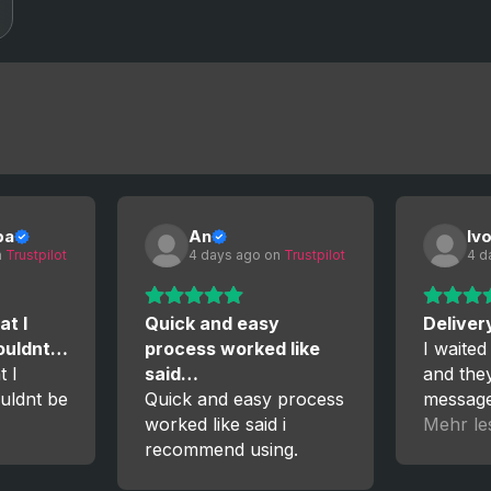
ba
An
Iv
 
Trustpilot
4 days ago
 on 
Trustpilot
4 d
at I
Quick and easy
Deliver
couldnt…
process worked like
I waited
t I
said…
and the
uldnt be
Quick and easy process
messag
worked like said i
the proc
Mehr le
recommend using.
satisfied
again!