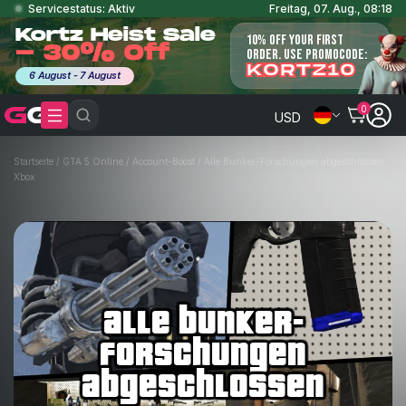
Servicestatus: Aktiv
Freitag, 07. Aug., 08:18
Kortz Heist Sale
10% OFF YOUR FIRST
- 30% Off
ORDER. USE PROMOCODE:
KORTZ10
6 August - 7 August
0
USD
Startseite
/
GTA 5 Online
/
Account-Boost
/
Alle Bunker-Forschungen abgeschlossen
Xbox
alle bunker-
forschungen
abgeschlossen