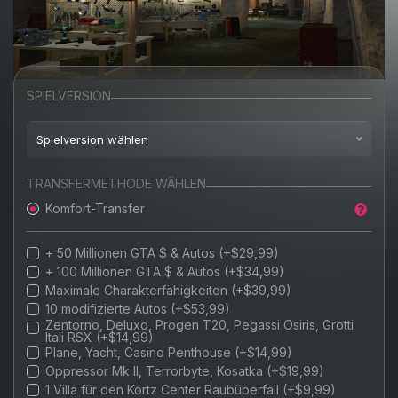
SPIELVERSION
Spielversion wählen
Xbox One
TRANSFERMETHODE WÄHLEN
Komfort-Transfer
Xbox X/S
+ 50 Millionen GTA $ & Autos (+$29,99)
+ 100 Millionen GTA $ & Autos (+$34,99)
Maximale Charakterfähigkeiten (+$39,99)
10 modifizierte Autos (+$53,99)
Zentorno, Deluxo, Progen T20, Pegassi Osiris, Grotti
Itali RSX (+$14,99)
Plane, Yacht, Casino Penthouse (+$14,99)
Oppressor Mk II, Terrorbyte, Kosatka (+$19,99)
1 Villa für den Kortz Center Raubüberfall (+$9,99)