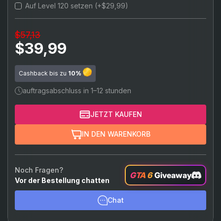
Auf Level 120 setzen (+$29,99)
$57,13
$39,99
Cashback bis zu
10%
auftragsabschluss in 1–12 stunden
JETZT KAUFEN
IN DEN WARENKORB
Noch Fragen?
GTA 6
Giveaway
Vor der Bestellung chatten
Chat