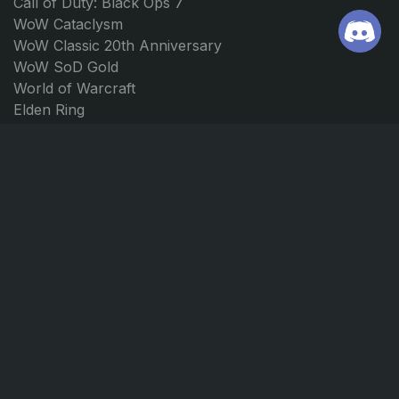
Call of Duty: Black Ops 7
WoW Cataclysm
WoW Classic 20th Anniversary
WoW SoD Gold
World of Warcraft
Elden Ring
Path of Exile 2
Borderlands 4
Forza Horizon 5
Forza Horizon 4
FOLGEN SIE UNS
KONTAKT
Discord
support@ggmarket.net
Instagram
© GGmarket 2026. Alle Rechte vorbehalten.