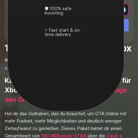
Noch Fragen?
GTA 6
Giveaway
🛡️ 100% safe
Vor der Bestellung chatten
boosting
Chat
⚡ Fast start & on-
time delivery
100 Mio. GTA$ & Autos Xbox
Gesamtbewertung
Based on
4,608
reviews
Kaufe
100 Millionen GTA Cash + Cars
für
Xbox One / Series X|S
und überspringe
den Grind.
Hol dir das Guthaben, das du brauchst, um GTA Online mit
mehr Freiheit, mehr Möglichkeiten und deutlich weniger
Zeitaufwand zu genießen. Dieses Paket bietet dir einen
Gesamtwert von
100 Millionen GTA$
über die
Cash +