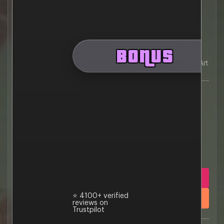
Plane, Yacht, Casino Penthouse (+$14,99)
$34,99
150 Mio. GTA $ & AUTOS
Oppressor Mk II, Terrorbyte, Kosatka (+$19,99)
1 Villa für den Kortz Center Raubüberfall (+$9,99)
Ultimate 3-Mansion Bundle (+$14,99)
Auf Level 120 setzen (+$29,99)
BONUS
Ultimate Heist Essentials Bundle: Kosatka, Arcade,
Facility, Agency, Auto Shop, Salvage Yard, Mansion+Art
Studio & More (+$29,99)
$42,84
$29,99
Cashback bis zu
10%
END TODAY •
DON’T MISS IT
geschätzter startzeitpunkt – 10 minuten
JETZT KAUFEN
⭐ 4100+ verified
IN DEN WARENKORB
reviews on
Trustpilot