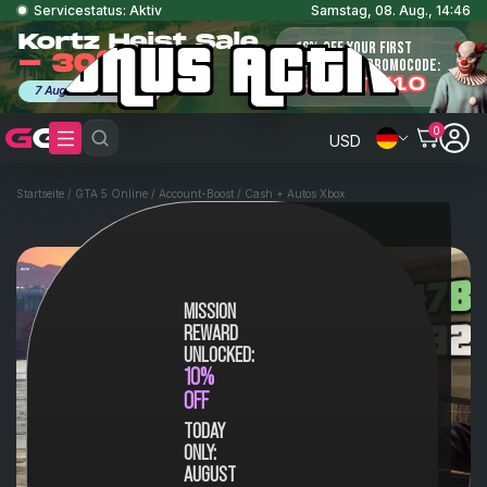
Servicestatus: Aktiv
Samstag, 08. Aug., 14:46
BONUS ACTIVAT
Kortz Heist Sale
10% OFF YOUR FIRST
- 30% Off
ORDER. USE PROMOCODE:
KORTZ10
7 August - 8 August
0
USD
Startseite
/
GTA 5 Online
/
Account-Boost
/
Cash + Autos Xbox
MISSION
REWARD
UNLOCKED:
cash+autos-
10%
OFF
money-boost
TODAY
ONLY:
AUGUST