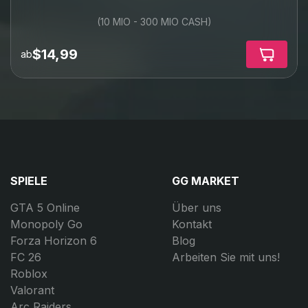
wir keine Login-Daten von Kunden.
(10 MIO - 300 MIO CASH)
Nach Abschluss Ihrer Bestellung empfehlen wir dringend,
Ihr Passwort zur zusätzlichen Sicherheit zu ändern.
$14,99
ab
SPIELE
GG MARKET
GTA 5 Online
Über uns
Monopoly Go
Kontakt
Forza Horizon 6
Blog
FC 26
Arbeiten Sie mit uns!
Roblox
Valorant
Arc Raiders