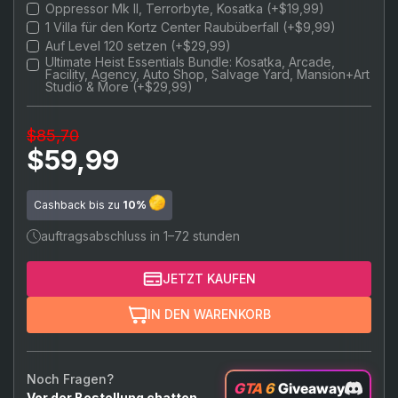
Oppressor Mk II, Terrorbyte, Kosatka (+$19,99)
1 Villa für den Kortz Center Raubüberfall (+$9,99)
Auf Level 120 setzen (+$29,99)
Ultimate Heist Essentials Bundle: Kosatka, Arcade,
Facility, Agency, Auto Shop, Salvage Yard, Mansion+Art
Studio & More (+$29,99)
$85,70
$59,99
Cashback bis zu
10%
auftragsabschluss in 1–72 stunden
JETZT KAUFEN
IN DEN WARENKORB
Noch Fragen?
GTA 6
Giveaway
Vor der Bestellung chatten