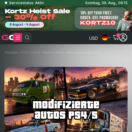
Servicestatus: Aktiv
Sonntag, 09. Aug., 09:15
Kortz Heist Sale
10% OFF YOUR FIRST
- 30% Off
ORDER. USE PROMOCODE:
KORTZ10
8 August - 9 August
0
USD
Startseite
/
GTA 5 Online
/
Account-Boost
/
Modifizierte Autos PS4/5
modifizierte
autos ps4/5