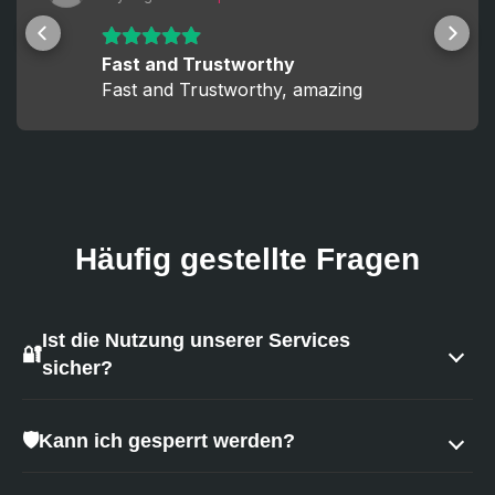
Fast and Trustworthy
Fast and Trustworthy, amazing
Häufig gestellte Fragen
Ist die Nutzung unserer Services
🔐
sicher?
Ja - Sicherheit hat für uns höchste Priorität.
🛡
Kann ich gesperrt werden?
Wir verstehen, dass der Zugriff auf Ihr Konto riskant
wirken kann. Deshalb nutzen wir:
Kein Service in einem Spiel kann als zu 100% risikofrei