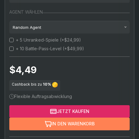
Bronze
1 Match
AGENT WÄHLEN
Silber
2 Matches
Random Agent
Gold
3 Matches
+ 5 Unranked-Spiele
(+$24,99)
Random agent
Platin
4 Matches
+ 10 Battle-Pass-Level
(+$49,99)
Jett
(+15%)
Diamant
5 Matches
Sova
(+15%)
$4,49
Aszendent
Phoenix
(+15%)
Unsterblich
Cashback bis zu
10%
Sage
(+15%)
Flexible Auftragsabwicklung
Brimstone
(+15%)
JETZT KAUFEN
Killjoy
(+15%)
IN DEN WARENKORB
Cypher
(+15%)