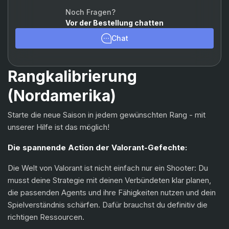
Chamber
(+15%)
Noch Fragen?
Vor der Bestellung chatten
Viper
(+15%)
Chat
Omen
(+15%)
Astra
(+15%)
Rangkalibrierung
Breach
(+15%)
(Nordamerika)
Skye
(+15%)
Starte die neue Saison in jedem gewünschten Rang - mit
KAY/O
(+15%)
unserer Hilfe ist das möglich!
Reyna
(+15%)
Die spannende Action der Valorant-Gefechte:
Raze
(+15%)
Die Welt von Valorant ist nicht einfach nur ein Shooter: Du
musst deine Strategie mit deinen Verbündeten klar planen,
Yoru
(+15%)
die passenden Agents und ihre Fähigkeiten nutzen und dein
Spielverständnis schärfen. Dafür brauchst du definitiv die
Neon
(+15%)
richtigen Ressourcen.
Fade
(+15%)