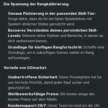
Die Spannung der Rangkalibrierung
:
Harbor
(+15%)
Genaue Platzierung in der passenden Skill-Tier:
Sorge dafür, dass du für ein faires Spielerlebnis mit
Gekko
(+15%)
Spielern ähnlicher Stärke gematcht wirst.
Deadlock
(+15%)
Besseres Verständnis deines persönlichen Skill-
Levels:
Erkenne deine Stärken und Bereiche, in denen du
Iso
(+15%)
dich verbessern kannst.
Grundlage für künftigen Rangfortschritt:
Schaffe eine
Clove
(+15%)
Grundlage, um in zukünftigen Games weiter im Rang
aufzusteigen.
Vorteile von GGmarket.
Unübertroffene Sicherheit:
Deine Privatsphäre hat für
uns höchste Priorität, damit jeder Kauf sicher und
geschützt ist.
Wettbewerbsfähige Preise:
Wir bieten einige der
besten Preise auf dem Markt.
Kundensupport 24/7:
Unser Team ist rund um die Uhr