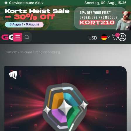
Servicestatus: Aktiv
Sonntag, 09. Aug., 15:36
Kortz Heist Sale
10% OFF YOUR FIRST
- 30% Off
ORDER. USE PROMOCODE:
KORTZ10
8 August - 9 August
0
USD
Startseite
/
Valorant
/
Rangkalibrierung