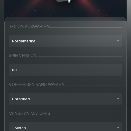
REGION AUSWÄHLEN
Nordamerika
Nordamerika
SPIELVERSION
Europa
PC
Türkei
PC
VORHERIGEN RANG WÄHLEN
Russland
Unranked
Unranked
MENGE AN MATCHES
Eisen
1 Match