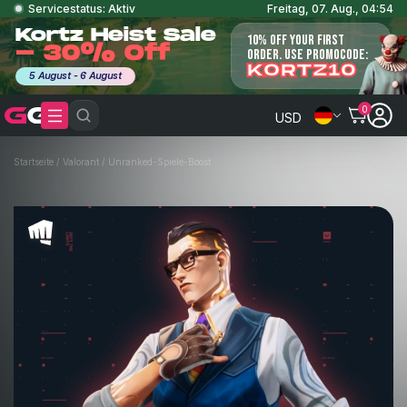
Servicestatus: Aktiv
Freitag, 07. Aug., 04:54
Kortz Heist Sale
10% OFF YOUR FIRST
- 30% Off
ORDER. USE PROMOCODE:
KORTZ10
5 August - 6 August
0
USD
Startseite
/
Valorant
/
Unranked-Spiele-Boost