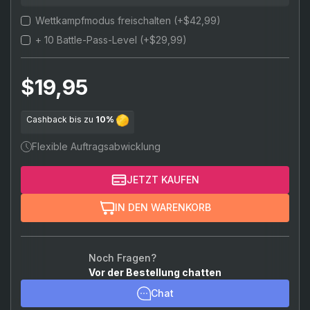
7 Unranked-Spiele
Wettkampfmodus freischalten
(+$42,99)
Random agent
10 Unranked-Spiele
+ 10 Battle-Pass-Level
(+$29,99)
Jett
15 Unranked-Spiele
Sova
$19,95
Phoenix
Cashback bis zu
10%
Sage
Flexible Auftragsabwicklung
Brimstone
JETZT KAUFEN
Killjoy
IN DEN WARENKORB
Cypher
Chamber
Noch Fragen?
Vor der Bestellung chatten
Viper
Chat
Omen