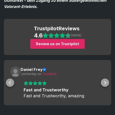
GGmarket - dein Zugang zu einem außergewöhnlichen
Valorant-Erlebnis.
Trustpilot
Reviews
4.6
(4606)
Review us on Trustpilot
Daniel Frey
 yesterday
 on 
Trustpilot
Fast and Trustworthy
Fast and Trustworthy, amazing