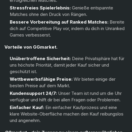
erfolgreichen Matches.
Deadlock
Stressfreies Spielerlebnis:
Genieße entspannte
Matches ohne den Druck von Rängen.
Iso
Bessere Vorbereitung auf Ranked Matches:
Bereite
dich auf Competitive Play vor, indem du dich in Unranked
Clove
Games verbesserst.
Vorteile von GGmarket.
Unübertroffene Sicherheit:
Deine Privatsphäre hat für
uns höchste Priorität, damit jeder Kauf sicher und
geschützt ist.
Wettbewerbsfähige Preise:
Wir bieten einige der
besten Preise auf dem Markt.
Kundensupport 24/7:
Unser Team ist rund um die Uhr
verfügbar und hilft dir bei allen Fragen oder Problemen.
Einfacher Kauf:
Ein einfacher Kaufprozess und eine
klare Website-Oberfläche machen den Kauf reibungslos
und angenehm.