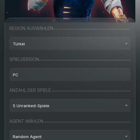
REGION AUSWÄHLEN
Türkei
Nordamerika
SPIELVERSION
Europa
PC
Türkei
PC
ANZAHL DER SPIELE
Russland
5 Unranked-Spiele
3 Unranked-Spiele
AGENT WÄHLEN
5 Unranked-Spiele
Random Agent