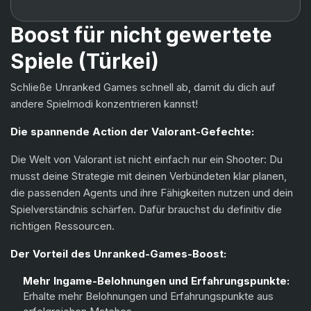
Astra
Boost für nicht gewertete
Breach
Spiele (Türkei)
Skye
Schließe Unranked Games schnell ab, damit du dich auf
KAY/O
andere Spielmodi konzentrieren kannst!
Reyna
Die spannende Action der Valorant-Gefechte:
Raze
Die Welt von Valorant ist nicht einfach nur ein Shooter: Du
musst deine Strategie mit deinen Verbündeten klar planen,
Yoru
die passenden Agents und ihre Fähigkeiten nutzen und dein
Spielverständnis schärfen. Dafür brauchst du definitiv die
Neon
richtigen Ressourcen.
Fade
Der Vorteil des Unranked-Games-Boost:
Harbor
Mehr Ingame-Belohnungen und Erfahrungspunkte:
Erhalte mehr Belohnungen und Erfahrungspunkte aus
Gekko